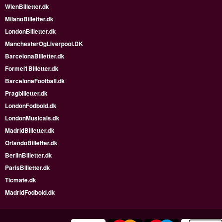
WienBilletter.dk
MilanoBilletter.dk
LondonBilletter.dk
ManchesterOgLiverpool.DK
BarcelonaBilletter.dk
Formel1Billetter.dk
BarcelonaFootball.dk
Pragbilletter.dk
LondonFodbold.dk
LondonMusicals.dk
MadridBilletter.dk
OrlandoBilletter.dk
BerlinBilletter.dk
ParisBilletter.dk
Ticmate.dk
MadridFodbold.dk