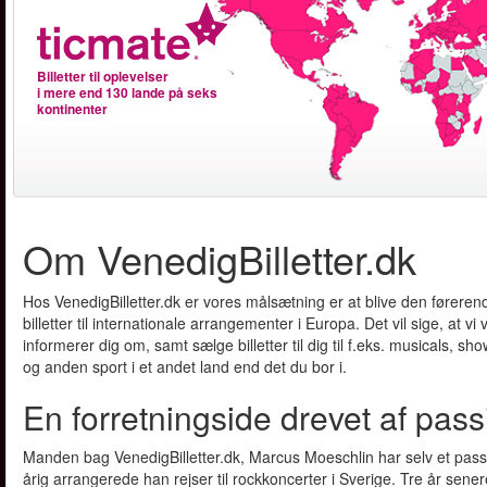
Billetter til oplevelser
i mere end 130 lande på seks
kontinenter
Om VenedigBilletter.dk
Hos VenedigBilletter.dk er vores målsætning er at blive den førerend
billetter til internationale arrangementer i Europa. Det vil sige, at vi 
informerer dig om, samt sælge billetter til dig til f.eks. musicals, sho
og anden sport i et andet land end det du bor i.
En forretningside drevet af pass
Manden bag VenedigBilletter.dk, Marcus Moeschlin har selv et passi
årig arrangerede han rejser til rockkoncerter i Sverige. Tre år sen