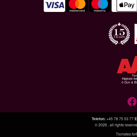
Højeste kr
© Dun & Br
Telefon
:
+45 78 75 53 77
E
© 2026
, all rights rese
Ticmates fort