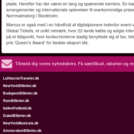
plade. Herefter har der været en lang og spænende karriere. En karr
arrangementer og internationale oplevelser til overkommelige priser
Norrmalmstorg i Stockholm.
Marcus er også med i en håndfuld af digitalpionere indenfor event-v
Global Tickets, et unikt netværk, hvor 22 lande købte og solgte int
på et tidspunkt, hvor konkurrenterne stadig benyttede sig af fax, tel
pris 'Queen's Award' for bedste eksport idé.
Tilmeld dig vores nyhedsbrev.
Få særtilbud, rabatter og re
LufthavnsTransfer.dk
NewYorkBilletter.dk
BudapestBilletter.dk
RomBilletter.dk
ItalienFodbold.dk
DubaiBilletter.dk
NewYorkMusicals.dk
AmsterdamBilletter.dk